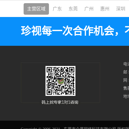
主营区域
广东
东莞
广州
惠州
深圳
珍视每一次合作机会，
电话
邮 
网 
售
地